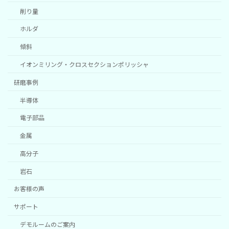
削り量
ホルダ
傾斜
イオンミリング・クロスセクションポリッシャ
研磨事例
半導体
電子部品
金属
高分子
岩石
お客様の声
サポート
デモルームのご案内